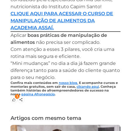
nutricionista do Instituto Capim Santo!
CLIQUE AQUI PARA ACESSAR O CURSO DE
MANIPULAÇÃO DE ALIMENTOS DA
ACADEMIA ASSAÍ.
Aplicar
boas práticas de manipulação de
alimentos
não precisa ser complicado.
Com atenção a esses 3 pilares, você cria uma
rotina mais segura e eficiente.
“Mini mudanças” no dia a dia já fazem grande
diferença tanto para a saúde do cliente quanto
para o seu negócio.
Confira mais conteúdos em
nosso blog.
E acompanhe cursos e
mentorias gratuitos, sem sair de casa,
clicando aqui
. Conheça
também histórias de afroempreendedores de sucesso na
nossa
página Afronegócio
.
3
Artigos com mesmo tema