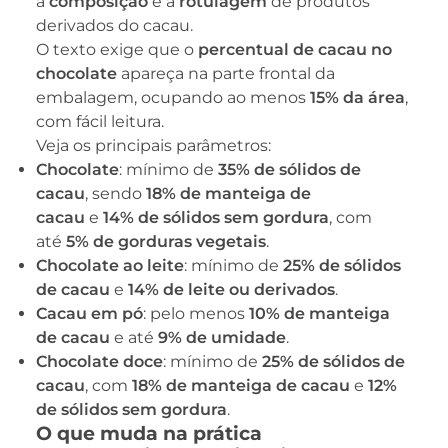
a
composição
e a
rotulagem
de produtos
derivados do cacau.
O texto exige que o
percentual de cacau no
chocolate
apareça na parte frontal da
embalagem, ocupando ao menos
15% da área
,
com fácil leitura.
Veja os principais parâmetros:
Chocolate
: mínimo de
35% de sólidos de
cacau
, sendo
18% de manteiga de
cacau
e
14% de sólidos sem gordura
, com
até
5% de gorduras vegetais
.
Chocolate ao leite
: mínimo de
25% de sólidos
de cacau
e
14% de leite ou derivados
.
Cacau em pó
: pelo menos
10% de manteiga
de cacau
e até
9% de umidade
.
Chocolate doce
: mínimo de
25% de sólidos de
cacau
, com
18% de manteiga de cacau
e
12%
de sólidos sem gordura
.
O que muda na prática