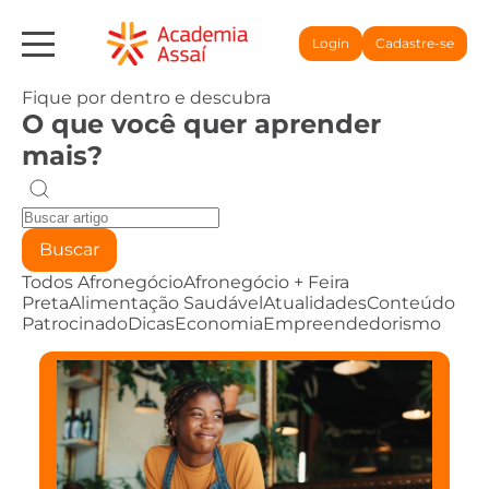
Login
Cadastre-se
Fique por dentro e descubra
O que você quer aprender
mais?
Buscar
Todos
Afronegócio
Afronegócio + Feira
Preta
Alimentação Saudável
Atualidades
Conteúdo
Patrocinado
Dicas
Economia
Empreendedorismo