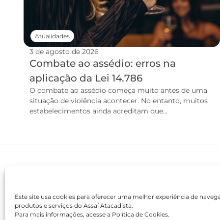
Atualidades
3 de agosto de 2026
Combate ao assédio: erros na
aplicação da Lei 14.786
O combate ao assédio começa muito antes de uma
situação de violência acontecer. No entanto, muitos
estabelecimentos ainda acreditam que...
Este site usa cookies para oferecer uma melhor experiência de nave
produtos e serviços do Assaí Atacadista.
Para mais informações, acesse a Política de Cookies.
contato@academiaassai.com.br