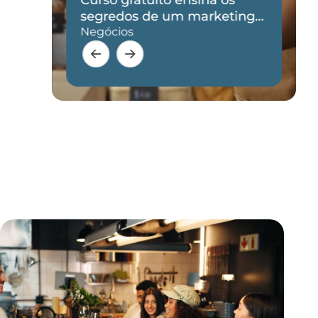
de
segredos de um marketing
eficaz
Negócios