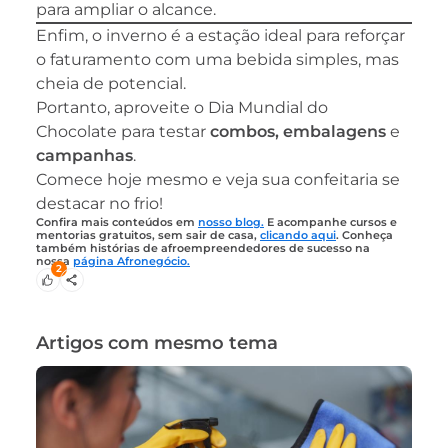
para ampliar o alcance.
Enfim, o inverno é a estação ideal para reforçar
o faturamento com uma bebida simples, mas
cheia de potencial.
Portanto, aproveite o Dia Mundial do
Chocolate para testar
combos, embalagens
e
campanhas
.
Comece hoje mesmo e veja sua confeitaria se
destacar no frio!
Confira mais conteúdos em
nosso blog.
E acompanhe cursos e
mentorias gratuitos, sem sair de casa,
clicando aqui
. Conheça
também histórias de afroempreendedores de sucesso na
nossa
página Afronegócio.
2
Artigos com mesmo tema