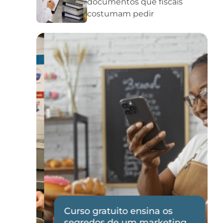
documentos que fiscais
costumam pedir
Curso gratuito ensina os
de
segredos de um marketing