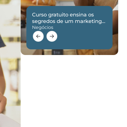
Curso gratuito ensina os
de
segredos de um marketing
eficaz
Negócios