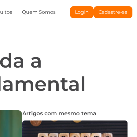
tuitos
Quem Somos
Login
Cadastre-se
nda a
ndamental
Artigos com mesmo tema