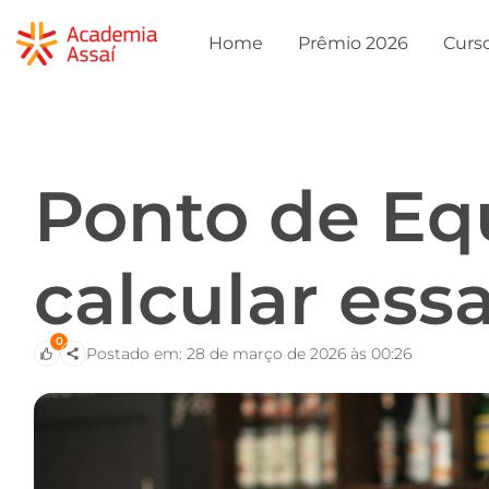
Home
Prêmio 2026
Curs
Ponto de Equ
calcular ess
0
Postado em: 28 de março de 2026 às 00:26