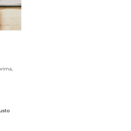
prima,
usto