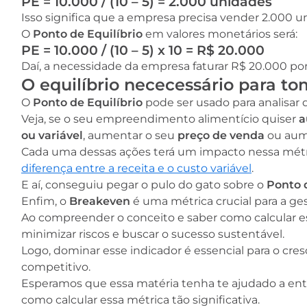
PE = 10.000 / (10 – 5) = 2.000 unidades
Isso significa que a empresa precisa vender 2.000 
O
Ponto de Equilíbrio
em valores monetários será:
PE = 10.000 / (10 – 5) x 10 = R$ 20.000
Daí, a necessidade da empresa faturar R$ 20.000 por
O equilíbrio nececessário para t
O
Ponto de Equilíbrio
pode ser usado para analisar 
Veja, se o seu empreendimento alimentício quiser
a
ou variável
,
aumentar o seu
preço de venda
ou aum
Cada uma dessas ações terá um impacto nessa métri
diferença entre a receita e o custo variável
.
E aí, conseguiu pegar o pulo do gato sobre o
Ponto d
Enfim, o
Breakeven
é uma métrica crucial para a ge
Ao compreender o conceito e saber como calcular e
minimizar riscos e buscar o sucesso sustentável.
Logo, dominar esse indicador é essencial para o c
competitivo.
Esperamos que essa matéria tenha te ajudado a en
como calcular essa métrica tão significativa.