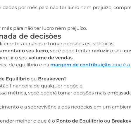
unidades por mês para não ter lucro nem prejuízo, comp
 mês para não ter lucro nem prejuízo.
omada de decisões
diferentes cenários e tomar decisões estratégicas.
umentar o seu lucro
, você pode tentar
reduzir
o seu
cus
entar o seu
volume de vendas
.
ca de equilíbrio e na
margem de contribuição
, que é a
e Equilíbrio
ou
Breakeven
?
stão financeira de qualquer negócio.
ssa métrica, você poderá tomar decisões mais embasada
rescimento e a sobrevivência dos negócios em um ambien
tender melhor o que é o
Ponto de Equilíbrio
ou
Breake