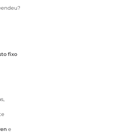
reendeu?
to fixo
s,
te
ven
e