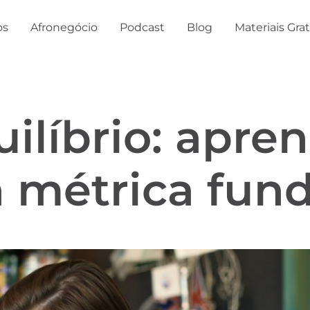
os
Afronegócio
Podcast
Blog
Materiais Gra
ilíbrio: apre
a métrica fu