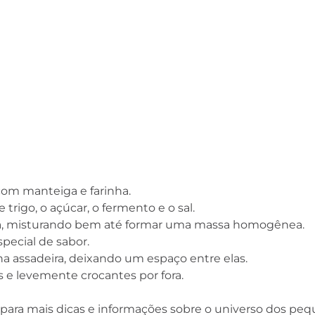
Alimentos
Atualidades
com manteiga e farinha.
trigo, o açúcar, o fermento e o sal.
tida, misturando bem até formar uma massa homogênea.
pecial de sabor.
 assadeira, deixando um espaço entre elas.
s e levemente crocantes por fora.
para mais dicas e informações sobre o universo dos pe