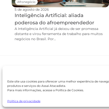
Afronegócio
5 de agosto de 2026
Inteligência Artificial: aliada
poderosa do afroempreendedor
A Inteligência Artificial já deixou de ser promessa
distante e virou ferramenta de trabalho para muitos
negócios no Brasil. Por...
Este site usa cookies para oferecer uma melhor experiência de nave
produtos e serviços do Assaí Atacadista.
Para mais informações, acesse a Política de Cookies.
contato@academiaassai.com.br
Copyright © 2025 | Todos os direitos reservados
Política de privacidade