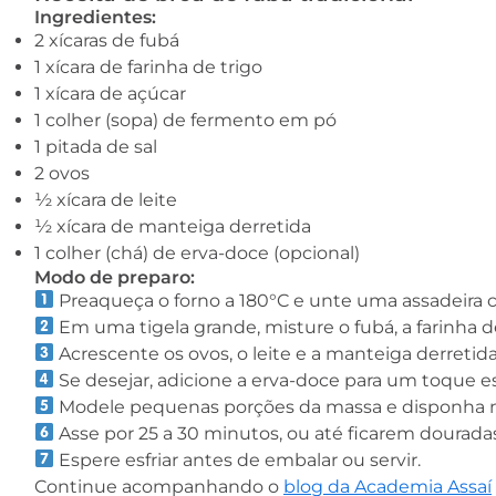
Ingredientes:
2 xícaras de fubá
1 xícara de farinha de trigo
1 xícara de açúcar
1 colher (sopa) de fermento em pó
1 pitada de sal
2 ovos
½ xícara de leite
½ xícara de manteiga derretida
1 colher (chá) de erva-doce (opcional)
Modo de preparo:
Preaqueça o forno a 180°C e unte uma assadeira 
Em uma tigela grande, misture o fubá, a farinha de 
Acrescente os ovos, o leite e a manteiga derre
Se desejar, adicione a erva-doce para um toque es
Modele pequenas porções da massa e disponha na
Asse por 25 a 30 minutos, ou até ficarem dourada
Espere esfriar antes de embalar ou servir.
Continue acompanhando o
blog da Academia Assaí