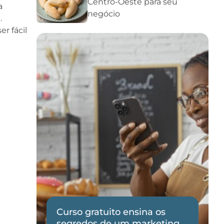
Centro-Oeste para seu
a
negócio
.
r fácil
Curso gratuito ensina os
de
segredos de um marketing