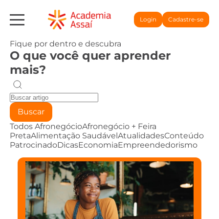
Login
Cadastre-se
Fique por dentro e descubra
O que você quer aprender
mais?
Buscar
Todos
Afronegócio
Afronegócio + Feira
Preta
Alimentação Saudável
Atualidades
Conteúdo
Patrocinado
Dicas
Economia
Empreendedorismo