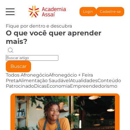
Login
Cadastre-se
Fique por dentro e descubra
O que você quer aprender
mais?
Buscar
Todos
Afronegócio
Afronegócio + Feira
Preta
Alimentação Saudável
Atualidades
Conteúdo
Patrocinado
Dicas
Economia
Empreendedorismo