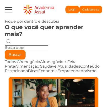
Login
Cadastre-se
Fique por dentro e descubra
O que você quer aprender
mais?
Buscar
Todos
Afronegócio
Afronegócio + Feira
Preta
Alimentação Saudável
Atualidades
Conteúdo
Patrocinado
Dicas
Economia
Empreendedorismo