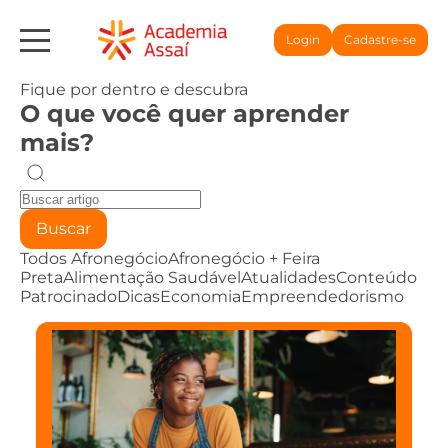
Login
Cadastre-se
Fique por dentro e descubra
O que você quer aprender
mais?
Buscar
Todos
Afronegócio
Afronegócio + Feira
Preta
Alimentação Saudável
Atualidades
Conteúdo
Patrocinado
Dicas
Economia
Empreendedorismo