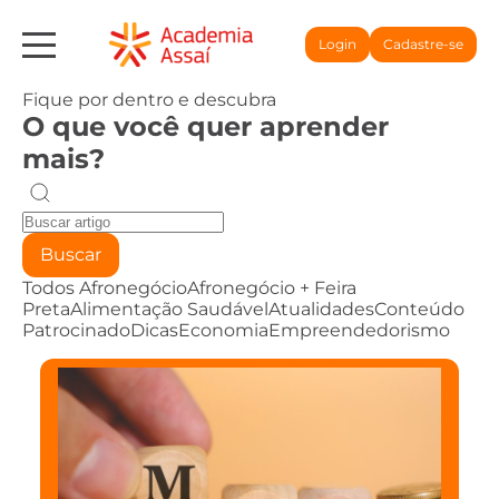
Login
Cadastre-se
Fique por dentro e descubra
O que você quer aprender
mais?
Buscar
Todos
Afronegócio
Afronegócio + Feira
Preta
Alimentação Saudável
Atualidades
Conteúdo
Patrocinado
Dicas
Economia
Empreendedorismo