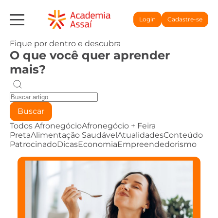
Login
Cadastre-se
Fique por dentro e descubra
O que você quer aprender
mais?
Buscar
Todos
Afronegócio
Afronegócio + Feira
Preta
Alimentação Saudável
Atualidades
Conteúdo
Patrocinado
Dicas
Economia
Empreendedorismo