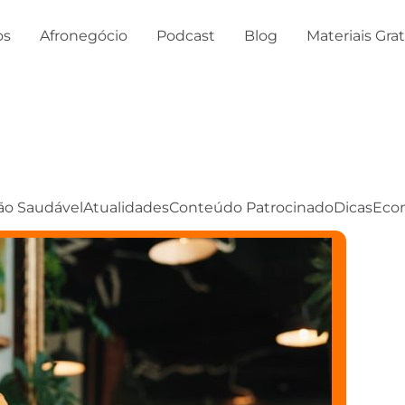
os
Afronegócio
Podcast
Blog
Materiais Gra
ão Saudável
Atualidades
Conteúdo Patrocinado
Dicas
Eco