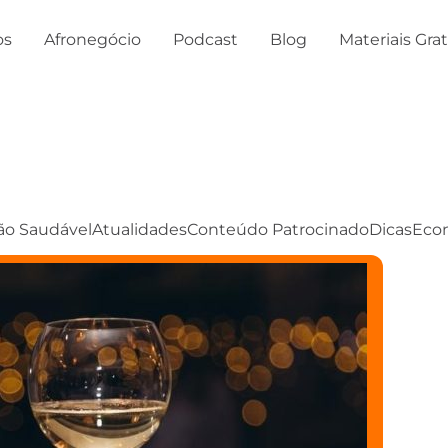
os
Afronegócio
Podcast
Blog
Materiais Gra
ão Saudável
Atualidades
Conteúdo Patrocinado
Dicas
Eco