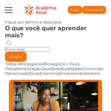
Login
Cadastre-se
Fique por dentro e descubra
O que você quer aprender
mais?
Buscar
Todos
Afronegócio
Afronegócio + Feira
Preta
Alimentação Saudável
Atualidades
Conteúdo
Patrocinado
Dicas
Economia
Empreendedorismo