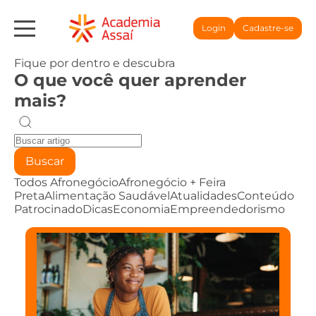
Login
Cadastre-se
Fique por dentro e descubra
O que você quer aprender
mais?
Buscar
Todos
Afronegócio
Afronegócio + Feira
Preta
Alimentação Saudável
Atualidades
Conteúdo
Patrocinado
Dicas
Economia
Empreendedorismo