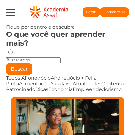
Login
Cadastre-se
Fique por dentro e descubra
O que você quer aprender
mais?
Buscar
Todos
Afronegócio
Afronegócio + Feira
Preta
Alimentação Saudável
Atualidades
Conteúdo
Patrocinado
Dicas
Economia
Empreendedorismo