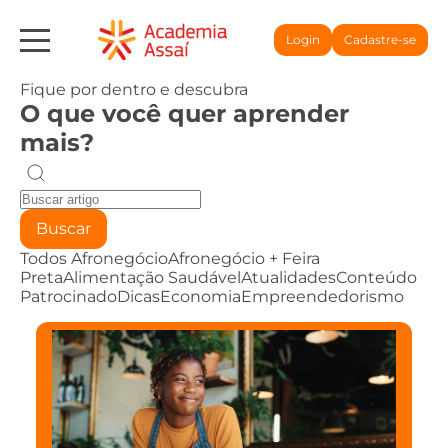
Login
Cadastre-se
Fique por dentro e descubra
O que você quer aprender
mais?
Buscar
Todos
Afronegócio
Afronegócio + Feira
Preta
Alimentação Saudável
Atualidades
Conteúdo
Patrocinado
Dicas
Economia
Empreendedorismo