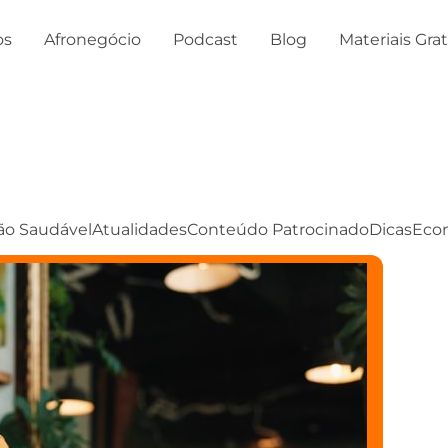
os
Afronegócio
Podcast
Blog
Materiais Gra
ão Saudável
Atualidades
Conteúdo Patrocinado
Dicas
Eco