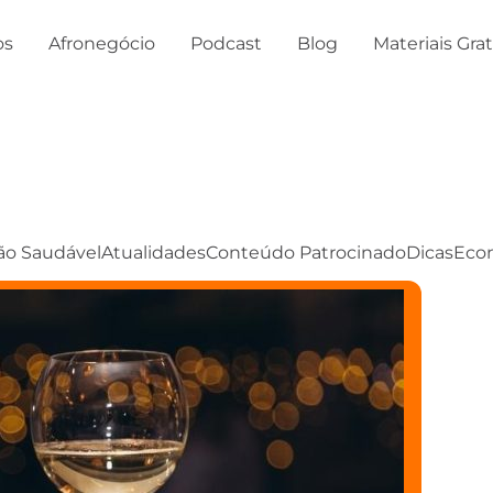
os
Afronegócio
Podcast
Blog
Materiais Gra
ão Saudável
Atualidades
Conteúdo Patrocinado
Dicas
Eco