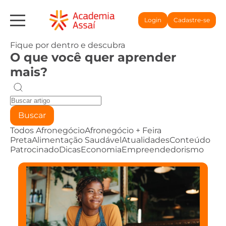
Login
Cadastre-se
Fique por dentro e descubra
O que você quer aprender
mais?
Buscar
Todos
Afronegócio
Afronegócio + Feira
Preta
Alimentação Saudável
Atualidades
Conteúdo
Patrocinado
Dicas
Economia
Empreendedorismo