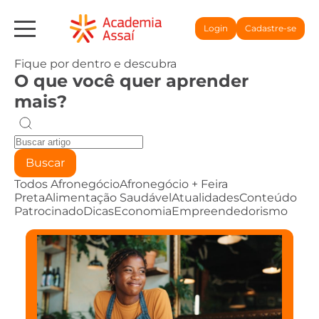
Login
Cadastre-se
Fique por dentro e descubra
O que você quer aprender
mais?
Buscar
Todos
Afronegócio
Afronegócio + Feira
Preta
Alimentação Saudável
Atualidades
Conteúdo
Patrocinado
Dicas
Economia
Empreendedorismo