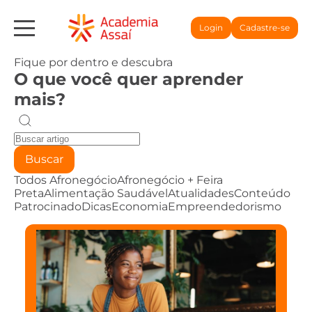
Login
Cadastre-se
Fique por dentro e descubra
O que você quer aprender
mais?
Buscar
Todos
Afronegócio
Afronegócio + Feira
Preta
Alimentação Saudável
Atualidades
Conteúdo
Patrocinado
Dicas
Economia
Empreendedorismo