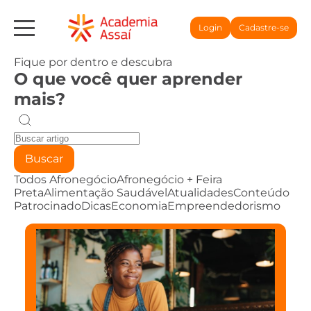
Login
Cadastre-se
Fique por dentro e descubra
O que você quer aprender
mais?
Buscar
Todos
Afronegócio
Afronegócio + Feira
Preta
Alimentação Saudável
Atualidades
Conteúdo
Patrocinado
Dicas
Economia
Empreendedorismo