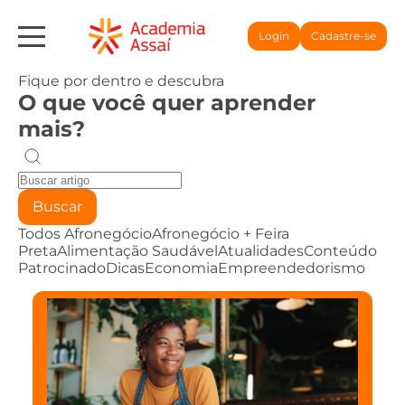
Login
Cadastre-se
Fique por dentro e descubra
O que você quer aprender
mais?
Buscar
Todos
Afronegócio
Afronegócio + Feira
Preta
Alimentação Saudável
Atualidades
Conteúdo
Patrocinado
Dicas
Economia
Empreendedorismo