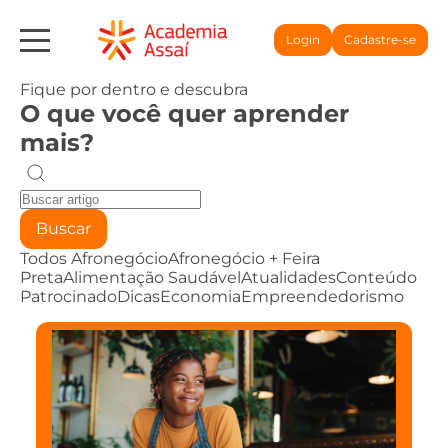
Login
Cadastre-se
Fique por dentro e descubra
O que você quer aprender
mais?
Buscar
Todos
Afronegócio
Afronegócio + Feira
Preta
Alimentação Saudável
Atualidades
Conteúdo
Patrocinado
Dicas
Economia
Empreendedorismo