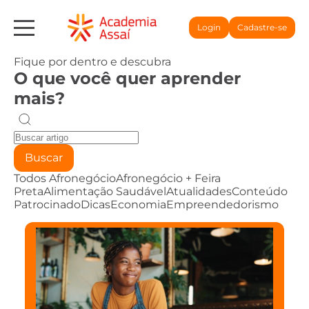
Login
Cadastre-se
Fique por dentro e descubra
O que você quer aprender
mais?
Buscar
Todos
Afronegócio
Afronegócio + Feira
Preta
Alimentação Saudável
Atualidades
Conteúdo
Patrocinado
Dicas
Economia
Empreendedorismo