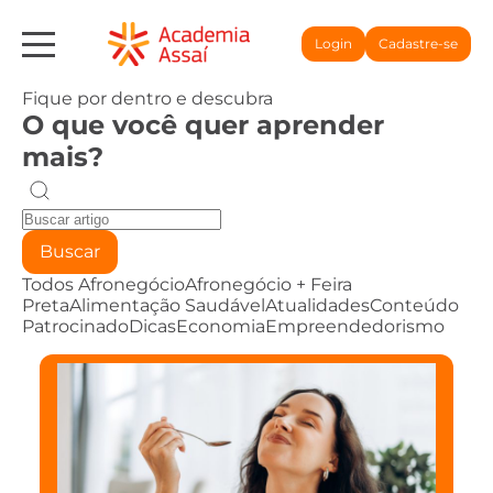
Login
Cadastre-se
Fique por dentro e descubra
O que você quer aprender
mais?
Buscar
Todos
Afronegócio
Afronegócio + Feira
Preta
Alimentação Saudável
Atualidades
Conteúdo
Patrocinado
Dicas
Economia
Empreendedorismo