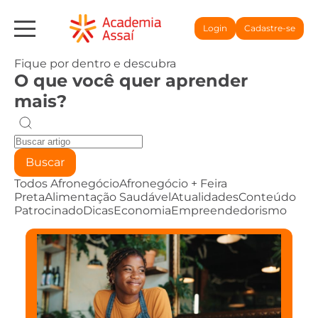
Login
Cadastre-se
Fique por dentro e descubra
O que você quer aprender
mais?
Buscar
Todos
Afronegócio
Afronegócio + Feira
Preta
Alimentação Saudável
Atualidades
Conteúdo
Patrocinado
Dicas
Economia
Empreendedorismo