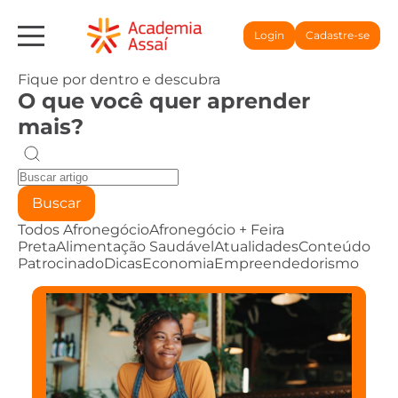
Login
Cadastre-se
Fique por dentro e descubra
O que você quer aprender
mais?
Buscar
Todos
Afronegócio
Afronegócio + Feira
Preta
Alimentação Saudável
Atualidades
Conteúdo
Patrocinado
Dicas
Economia
Empreendedorismo