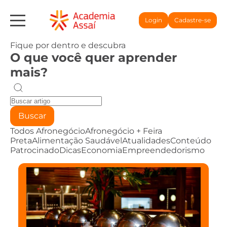
Login
Cadastre-se
Fique por dentro e descubra
O que você quer aprender
mais?
Buscar
Todos
Afronegócio
Afronegócio + Feira
Preta
Alimentação Saudável
Atualidades
Conteúdo
Patrocinado
Dicas
Economia
Empreendedorismo