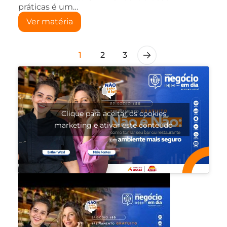
práticas é um…
Ver matéria
1
2
3
Clique para aceitar os cookies
marketing e ativar este conteúdo