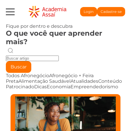
Login
Cadastre-se
Fique por dentro e descubra
O que você quer aprender
mais?
Buscar
Todos
Afronegócio
Afronegócio + Feira
Preta
Alimentação Saudável
Atualidades
Conteúdo
Patrocinado
Dicas
Economia
Empreendedorismo