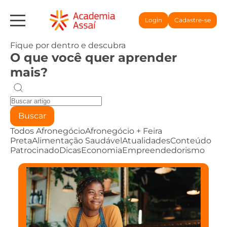
Login
Cadastre-se
Fique por dentro e descubra
O que você quer aprender
mais?
Buscar
Todos
Afronegócio
Afronegócio + Feira
Preta
Alimentação Saudável
Atualidades
Conteúdo
Patrocinado
Dicas
Economia
Empreendedorismo