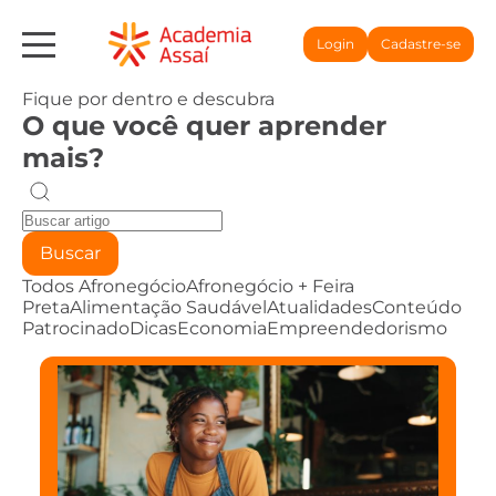
Login
Cadastre-se
Fique por dentro e descubra
O que você quer aprender
mais?
Buscar
Todos
Afronegócio
Afronegócio + Feira
Preta
Alimentação Saudável
Atualidades
Conteúdo
Patrocinado
Dicas
Economia
Empreendedorismo