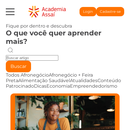
Login
Cadastre-se
Fique por dentro e descubra
O que você quer aprender
mais?
Buscar
Todos
Afronegócio
Afronegócio + Feira
Preta
Alimentação Saudável
Atualidades
Conteúdo
Patrocinado
Dicas
Economia
Empreendedorismo