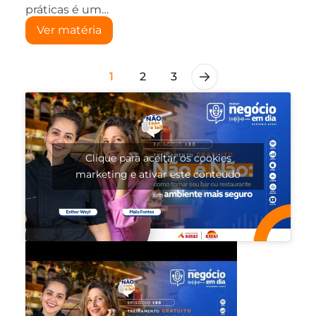
práticas é um…
Ver matéria
1
2
3
Clique para aceitar os cookies
marketing e ativar este conteúdo