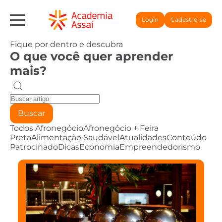
Login
Cadastre-se
Fique por dentro e descubra
O que você quer aprender
mais?
Buscar
Todos
Afronegócio
Afronegócio + Feira
Preta
Alimentação Saudável
Atualidades
Conteúdo
Patrocinado
Dicas
Economia
Empreendedorismo