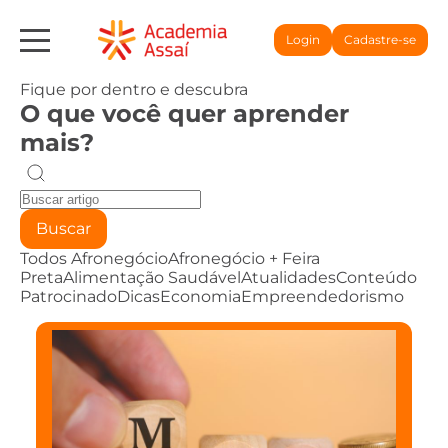
Login
Cadastre-se
Fique por dentro e descubra
O que você quer aprender
mais?
Buscar
Todos
Afronegócio
Afronegócio + Feira
Preta
Alimentação Saudável
Atualidades
Conteúdo
Patrocinado
Dicas
Economia
Empreendedorismo