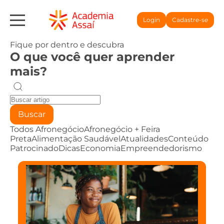
Login
Cadastre-se
Fique por dentro e descubra
O que você quer aprender
mais?
Buscar
Todos
Afronegócio
Afronegócio + Feira
Preta
Alimentação Saudável
Atualidades
Conteúdo
Patrocinado
Dicas
Economia
Empreendedorismo