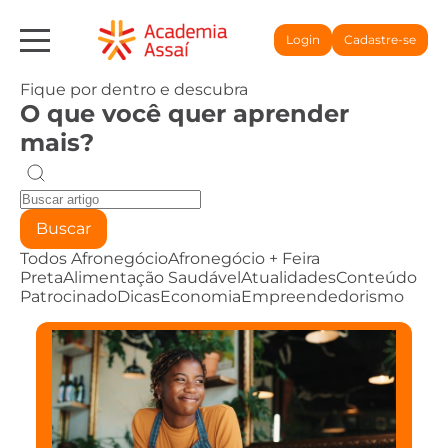
Login
Cadastre-se
Fique por dentro e descubra
O que você quer aprender
mais?
Buscar
Todos
Afronegócio
Afronegócio + Feira
Preta
Alimentação Saudável
Atualidades
Conteúdo
Patrocinado
Dicas
Economia
Empreendedorismo