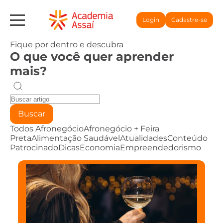
Login
Cadastre-se
Fique por dentro e descubra
O que você quer aprender
mais?
Buscar
Todos
Afronegócio
Afronegócio + Feira
Preta
Alimentação Saudável
Atualidades
Conteúdo
Patrocinado
Dicas
Economia
Empreendedorismo