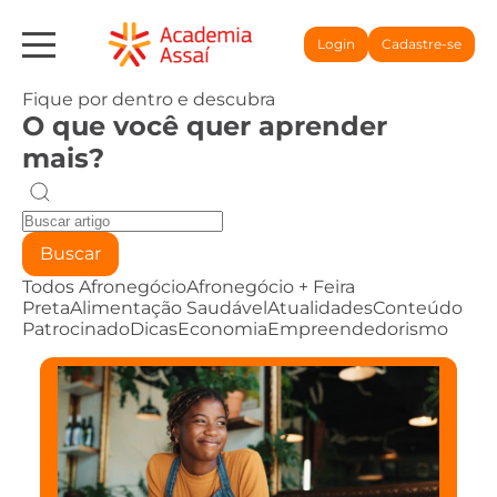
Login
Cadastre-se
Fique por dentro e descubra
O que você quer aprender
mais?
Buscar
Todos
Afronegócio
Afronegócio + Feira
Preta
Alimentação Saudável
Atualidades
Conteúdo
Patrocinado
Dicas
Economia
Empreendedorismo