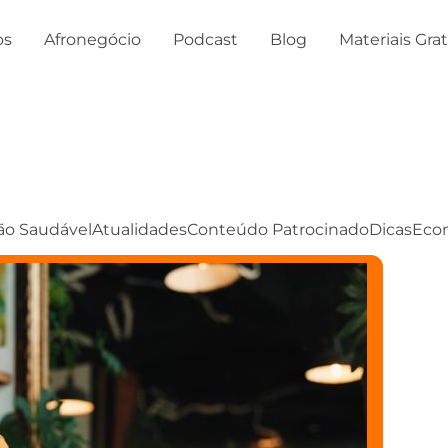
os
Afronegócio
Podcast
Blog
Materiais Gra
ão Saudável
Atualidades
Conteúdo Patrocinado
Dicas
Eco