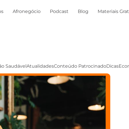
os
Afronegócio
Podcast
Blog
Materiais Gra
ão Saudável
Atualidades
Conteúdo Patrocinado
Dicas
Eco