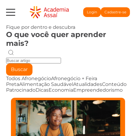
Login
Cadastre-se
Fique por dentro e descubra
O que você quer aprender
mais?
Buscar
Todos
Afronegócio
Afronegócio + Feira
Preta
Alimentação Saudável
Atualidades
Conteúdo
Patrocinado
Dicas
Economia
Empreendedorismo