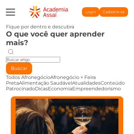
Login
Cadastre-se
Fique por dentro e descubra
O que você quer aprender
mais?
Buscar
Todos
Afronegócio
Afronegócio + Feira
Preta
Alimentação Saudável
Atualidades
Conteúdo
Patrocinado
Dicas
Economia
Empreendedorismo