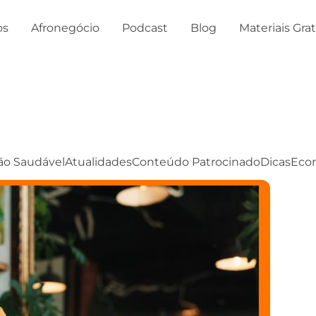
os
Afronegócio
Podcast
Blog
Materiais Gra
ão Saudável
Atualidades
Conteúdo Patrocinado
Dicas
Eco