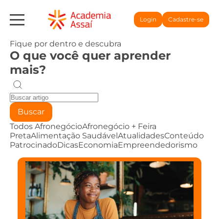
Login
Cadastre-se
Fique por dentro e descubra
O que você quer aprender
mais?
Buscar
Todos
Afronegócio
Afronegócio + Feira
Preta
Alimentação Saudável
Atualidades
Conteúdo
Patrocinado
Dicas
Economia
Empreendedorismo