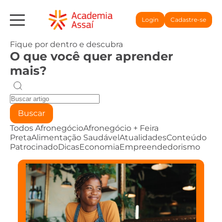
Login
Cadastre-se
Fique por dentro e descubra
O que você quer aprender
mais?
Buscar
Todos
Afronegócio
Afronegócio + Feira
Preta
Alimentação Saudável
Atualidades
Conteúdo
Patrocinado
Dicas
Economia
Empreendedorismo